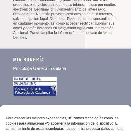
comunicaciones informativas y publicitarias sobre nuestros
productos o servicios que sean de su interés, incluso por medios
electrónicos. Legitimación: Consentimiento del interesado.
Destinatarios: No están previstas cesiones de datos a terceros,
salvo obligación legal. Derechos: Puede retirar su consentimiento
en cualquier momento, así como acceder, rectificar, suprimir sus
datos y demás derechos en info@miahungria.com. Información
Adicional: Puede ampliar la información en el enlace de
Avisos
Legales
.
MIA HUNGRÍA
Psicóloga General Sanitaria
CONTACTO
Para ofrecer las mejores experiencias, utilizamos tecnologías como las
Email:
info@miahungria.com
cookies para almacenar y/o acceder a la información del dispositivo. El
consentimiento de estas tecnologías nos permitirá procesar datos como el
Tel. +34 687 423 319