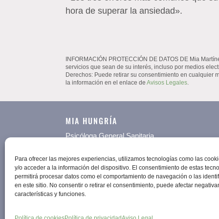
hora de superar la ansiedad».
INFORMACIÓN PROTECCIÓN DE DATOS DE Mia Martínez Hungr
servicios que sean de su interés, incluso por medios elect
Derechos: Puede retirar su consentimiento en cualquier 
la información en el enlace de
Avisos Legales
.
MIA HUNGRÍA
Psicóloga General Sanitaria
Para ofrecer las mejores experiencias, utilizamos tecnologías como las coo
y/o acceder a la información del dispositivo. El consentimiento de estas tecn
permitirá procesar datos como el comportamiento de navegación o las identi
en este sitio. No consentir o retirar el consentimiento, puede afectar negativ
características y funciones.
Política de cookies
Política de privacidad
Aviso Legal