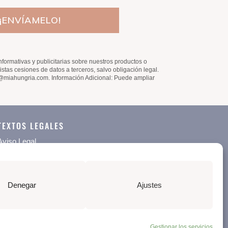
¡ENVÍAMELO!
mativas y publicitarias sobre nuestros productos o
stas cesiones de datos a terceros, salvo obligación legal.
fo@miahungria.com. Información Adicional: Puede ampliar
TEXTOS LEGALES
Aviso Legal
Política de Privacidad
Política de Cookies
Denegar
Ajustes
Gestionar los servicios