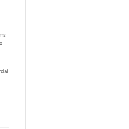
to:
vo
cial