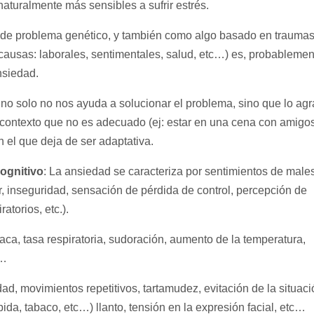
aturalmente más sensibles a sufrir estrés.
o de problema genético, y también como algo basado en trauma
or causas: laborales, sentimentales, salud, etc…) es, probableme
nsiedad.
no solo no nos ayuda a solucionar el problema, sino que lo agr
ontexto que no es adecuado (ej: estar en una cena con amigos
 el que deja de ser adaptativa.
cognitivo
: La ansiedad se caracteriza por sentimientos de males
r, inseguridad, sensación de pérdida de control, percepción de
atorios, etc.).
iaca, tasa respiratoria, sudoración, aumento de la temperatura,
c…
dad, movimientos repetitivos, tartamudez, evitación de la situac
da, tabaco, etc…) llanto, tensión en la expresión facial, etc…