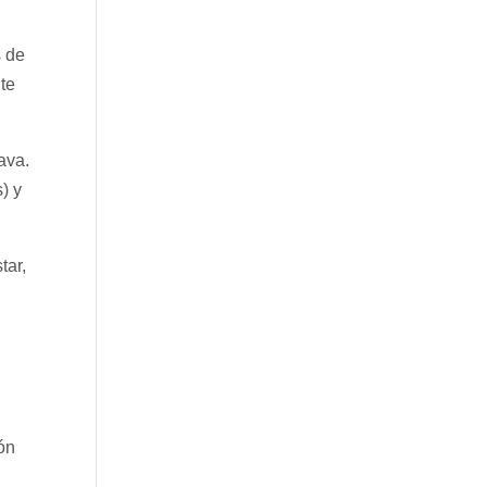
s de
nte
ava.
) y
tar,
ión