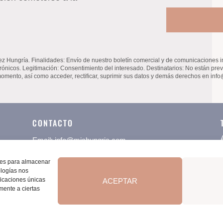
ía. Finalidades: Envío de nuestro boletín comercial y de comunicaciones infor
rónicos. Legitimación: Consentimiento del interesado. Destinatarios: No están previ
momento, así como acceder, rectificar, suprimir sus datos y demás derechos en in
CONTACTO
Email:
info@miahungria.com
Tel. +34 687 423 319
kies para almacenar
ologías nos
Sesiones Online y en Barcelona (zona Sagrada
ficaciones únicas
ACEPTAR
Familia)
amente a ciertas