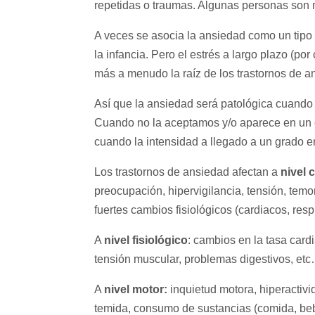
repetidas o traumas. Algunas personas son n
A veces se asocia la ansiedad como un tip
la infancia. Pero el estrés a largo plazo (p
más a menudo la raíz de los trastornos de a
Así que la ansiedad será patológica cuando 
Cuando no la aceptamos y/o aparece en un c
cuando la intensidad a llegado a un grado en
Los trastornos de ansiedad afectan a
nivel 
preocupación, hipervigilancia, tensión, temo
fuertes cambios fisiológicos (cardiacos, respir
A
nivel fisiológico
: cambios en la tasa card
tensión muscular, problemas digestivos, et
A
nivel motor
:
inquietud motora, hiperactivi
temida, consumo de sustancias (comida, bebi