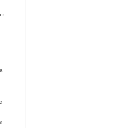
or
n
o
a.
na
es